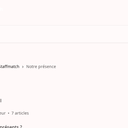
Staffmatch
Notre présence
l
teur
7 articles
présents ?